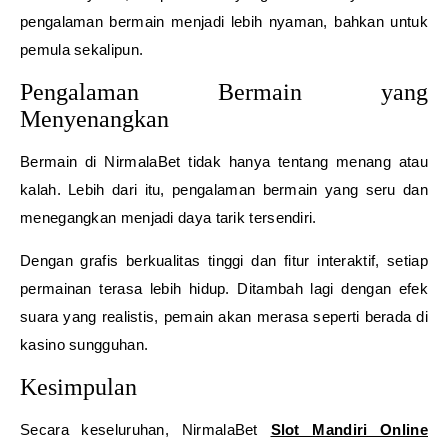
pengalaman bermain menjadi lebih nyaman, bahkan untuk
pemula sekalipun.
Pengalaman Bermain yang
Menyenangkan
Bermain di NirmalaBet tidak hanya tentang menang atau
kalah. Lebih dari itu, pengalaman bermain yang seru dan
menegangkan menjadi daya tarik tersendiri.
Dengan grafis berkualitas tinggi dan fitur interaktif, setiap
permainan terasa lebih hidup. Ditambah lagi dengan efek
suara yang realistis, pemain akan merasa seperti berada di
kasino sungguhan.
Kesimpulan
Secara keseluruhan, NirmalaBet
Slot Mandiri Online