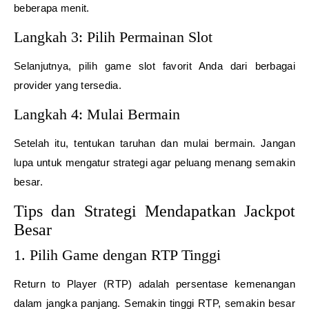
beberapa menit.
Langkah 3: Pilih Permainan Slot
Selanjutnya, pilih game slot favorit Anda dari berbagai
provider yang tersedia.
Langkah 4: Mulai Bermain
Setelah itu, tentukan taruhan dan mulai bermain. Jangan
lupa untuk mengatur strategi agar peluang menang semakin
besar.
Tips dan Strategi Mendapatkan Jackpot
Besar
1. Pilih Game dengan RTP Tinggi
Return to Player (RTP) adalah persentase kemenangan
dalam jangka panjang. Semakin tinggi RTP, semakin besar