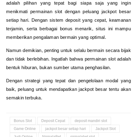
adalah pilihan yang tepat bagi siapa saja yang ingin
menikmati permainan slot dengan peluang jackpot besar
setiap hari. Dengan sistem deposit yang cepat, keamanan
terjamin, serta berbagai bonus menarik, situs ini mampu
memberikan pengalaman bermain yang optimal.
Namun demikian, penting untuk selalu bermain secara bijak
dan tidak berlebihan. Ingatlah bahwa permainan slot adalah
bentuk hiburan, bukan sumber utama penghasilan.
Dengan strategi yang tepat dan pengelolaan modal yang
baik, peluang untuk mendapatkan jackpot besar tentu akan
semakin terbuka.
Bonus Slot
Deposit Cepat
deposit mandiri slot
Game Online
jackpot besar setiap hari
Jackpot Slot
Judi Online
NirmalaBet
nirmalabet slot