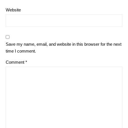
Website
Save my name, email, and website in this browser for the next
time I comment.
Comment
*