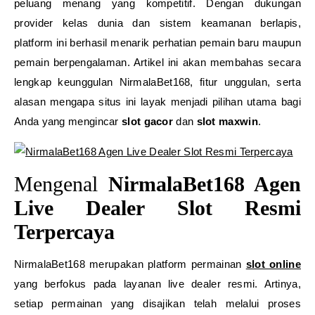
peluang menang yang kompetitif. Dengan dukungan
provider kelas dunia dan sistem keamanan berlapis,
platform ini berhasil menarik perhatian pemain baru maupun
pemain berpengalaman. Artikel ini akan membahas secara
lengkap keunggulan NirmalaBet168, fitur unggulan, serta
alasan mengapa situs ini layak menjadi pilihan utama bagi
Anda yang mengincar
slot gacor
dan
slot maxwin
.
Mengenal
NirmalaBet168 Agen
Live Dealer Slot Resmi
Terpercaya
NirmalaBet168 merupakan platform permainan
slot online
yang berfokus pada layanan live dealer resmi. Artinya,
setiap permainan yang disajikan telah melalui proses