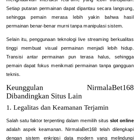
Setiap putaran permainan dapat dipantau secara langsung,
sehingga pemain merasa lebih yakin bahwa hasil
permainan benar-benar murni tanpa manipulasi sistem.
Selain itu, penggunaan teknologi live streaming berkualitas
tinggi membuat visual permainan menjadi lebih hidup.
Transisi antar permainan pun terasa halus, sehingga
pemain dapat fokus menikmati permainan tanpa gangguan
teknis.
Keunggulan NirmalaBet168
Dibandingkan Situs Lain
1. Legalitas dan Keamanan Terjamin
Salah satu faktor terpenting dalam memilih situs
slot online
adalah aspek keamanan. NirmalaBet168 telah dilengkapi
dengan sistem enkripsi data modern yang melindungi