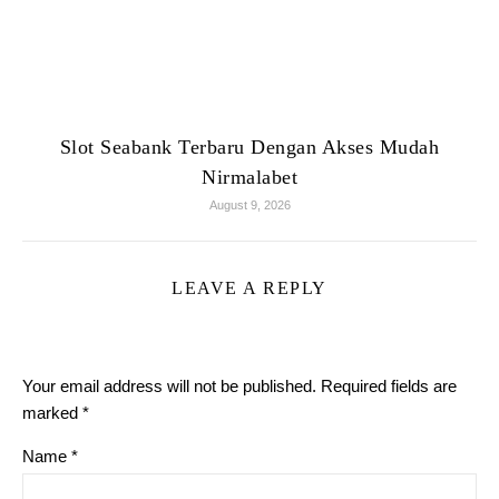
Slot Seabank Terbaru Dengan Akses Mudah
Nirmalabet
August 9, 2026
LEAVE A REPLY
Your email address will not be published.
Required fields are
marked
*
Name
*