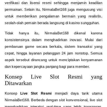
verifikasi dan lisensi resmi sehingga menjamin keadilan
permainan. Selain itu, NirmalaBet168 juga mengusung visi
untuk memberikan pengalaman bermain yang realistis,
seolah-olah pemain berada langsung di kasino sungguhan.
Tidak hanya itu, NirmalaBet168 dikenal karena
konsistensinya dalam menghadirkan inovasi. Mulai dari
pembaruan game secara berkala, sistem transaksi yang
cepat, hingga layanan pelanggan 24 jam nonstop. Semua
aspek tersebut dirancang untuk menciptakan kenyamanan
dan kepercayaan jangka panjang bagi para member.
Konsep Live Slot Resmi yang
Ditawarkan
Konsep
Live Slot Resmi
menjadi daya tarik utama
NirmalaBet168. Berbeda dengan slot konvensional, live slot
menghadirkan interaksi real-time yang lebih transparan.