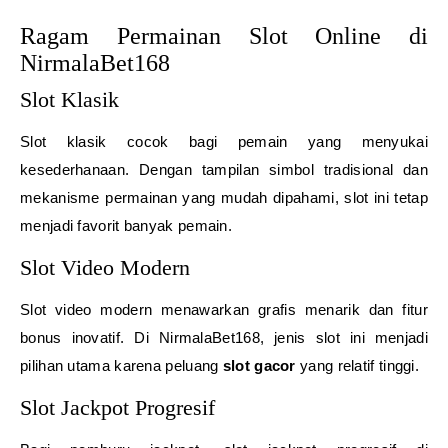
Ragam Permainan Slot Online di
NirmalaBet168
Slot Klasik
Slot klasik cocok bagi pemain yang menyukai
kesederhanaan. Dengan tampilan simbol tradisional dan
mekanisme permainan yang mudah dipahami, slot ini tetap
menjadi favorit banyak pemain.
Slot Video Modern
Slot video modern menawarkan grafis menarik dan fitur
bonus inovatif. Di NirmalaBet168, jenis slot ini menjadi
pilihan utama karena peluang
slot gacor
yang relatif tinggi.
Slot Jackpot Progresif