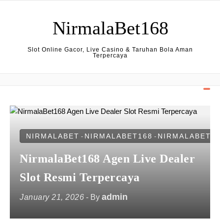
Skip to content
NirmalaBet168
Slot Online Gacor, Live Casino & Taruhan Bola Aman
Terpercaya
NIRMALABET
NIRMALABET168
NIRMALABET8
-
-
NirmalaBet168 Agen Live Dealer
Slot Resmi Terpercaya
admin
January 21, 2026
- By