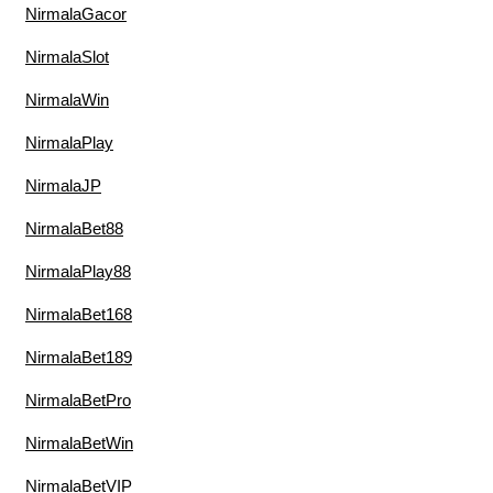
NirmalaGacor
NirmalaSlot
NirmalaWin
NirmalaPlay
NirmalaJP
NirmalaBet88
NirmalaPlay88
NirmalaBet168
NirmalaBet189
NirmalaBetPro
NirmalaBetWin
NirmalaBetVIP